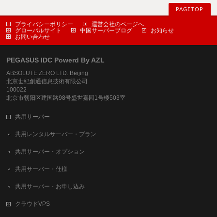
PAGETOP
プライバシーポリシー
運営会社のページへ
グローバルサイト
中国サーバーブログ
お知らせ
お問い合わせ
PEGASUS IDC Powerd By AZL
ABSOLUTE ZERO LTD. Beijing
北京世紀創通信息技術有限公司
100022
北京市朝阳区建国路98号盛世嘉园1号楼503室
共用サーバー
共用レンタルサーバー・プラン
共用サーバー・オプション
共用サーバー・仕様
共用サーバー・お申し込み
クラウドVPS