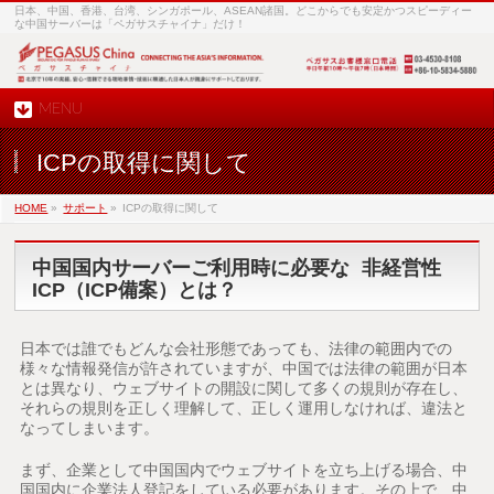
日本、中国、香港、台湾、シンガポール、ASEAN諸国。どこからでも安定かつスピーディー
な中国サーバーは「ペガサスチャイナ」だけ！
MENU
ICPの取得に関して
HOME
»
サポート
»
ICPの取得に関して
中国国内サーバーご利用時に必要な 非経営性
ICP（ICP備案）とは？
日本では誰でもどんな会社形態であっても、法律の範囲内での
様々な情報発信が許されていますが、中国では法律の範囲が日本
とは異なり、ウェブサイトの開設に関して多くの規則が存在し、
それらの規則を正しく理解して、正しく運用しなければ、違法と
なってしまいます。
まず、企業として中国国内でウェブサイトを立ち上げる場合、中
国国内に企業法人登記をしている必要があります。その上で、中