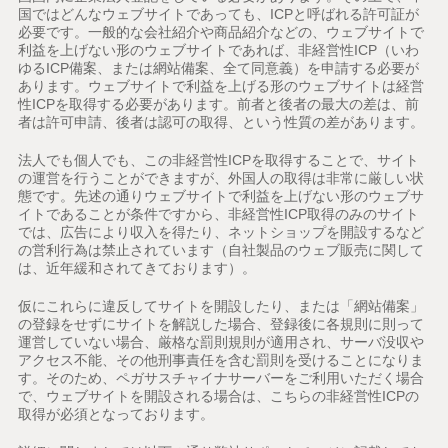
国ではどんなウェブサイトであっても、ICPと呼ばれる許可証が
必要です。一般的な会社紹介や商品紹介などの、ウェブサイトで
利益を上げない形のウェブサイトであれば、非経営性ICP（いわ
ゆるICP備案、または網站備案、全て同意義）を申請する必要が
あります。ウェブサイトで利益を上げる形のウェブサイトは経営
性ICPを取得する必要があります。前者と後者の最大の差は、前
者は許可申請、後者は認可の取得、という性質の差があります。
法人でも個人でも、この非経営性ICPを取得することで、サイト
の運営を行うことができますが、外国人の取得は非常に厳しい状
態です。先述の通りウェブサイトで利益を上げない形のウェブサ
イトであることが条件ですから、非経営性ICP取得のみのサイト
では、広告により収入を得たり、ネットショップを開設するなど
の営利行為は禁止されています（自社製品のウェブ販売に関して
は、近年緩和されてきております）。
仮にこれらに違反してサイトを開設したり、または「網站備案」
の登録をせずにサイトを解説した場合、登録後に各規則に則って
運営していない場合、厳格な罰則規則が適用され、サーバ没収や
アクセス不能、その他刑事責任を含む罰則を受けることになりま
す。そのため、ペガサスチャイナサーバーをご利用いただく場合
で、ウェブサイトを開設される場合は、こちらの非経営性ICPの
取得が必須となっております。