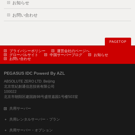
お知らせ
お問い合わせ
PAGETOP
プライバシーポリシー
運営会社のページへ
グローバルサイト
中国サーバーブログ
お知らせ
お問い合わせ
PEGASUS IDC Powerd By AZL
ABSOLUTE ZERO LTD. Beijing
北京世紀創通信息技術有限公司
100022
北京市朝阳区建国路98号盛世嘉园1号楼503室
共用サーバー
共用レンタルサーバー・プラン
共用サーバー・オプション